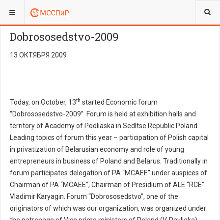
ВЫ ЗДЕСЬ:
ЮРИДИЧЕСКИЙ ОТДЕЛ
КОНСТИТУЦИОННЫЙ СУД
Dobrososedstvo-2009
13 ОКТЯБРЯ 2009
th
Today, on October, 13
started Economic forum
“Dobrososedstvo-2009”. Forum is held at exhibition halls and
territory of Academy of Podliaska in Sedltse Republic Poland.
Leading topics of forum this year – participation of Polish capital
in privatization of Belarusian economy and role of young
entrepreneurs in business of Poland and Belarus. Traditionally in
forum participates delegation of PA “MCAEE” under auspices of
Chairman of PA “MCAEE”, Chairman of Presidium of ALE “RCE”
Vladimir Karyagin. Forum “Dobrososedstvo”, one of the
originators of which was our organization, was organized under