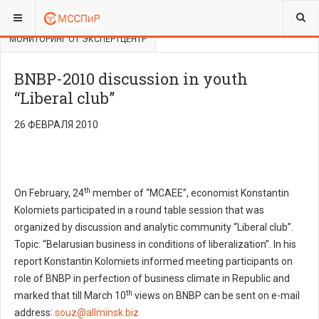
ВЫ ЗДЕСЬ:
ЮРИДИЧЕСКИЙ ОТДЕЛ
МОНИТОРИНГ ОТ ЭКСПЕРТЦЕНТР
BNBP-2010 discussion in youth
“Liberal club”
26 ФЕВРАЛЯ 2010
th
On February, 24
member of “MCAEE”, economist Konstantin
Kolomiets participated in a round table session that was
organized by discussion and analytic community “Liberal club”.
Topic: “Belarusian business in conditions of liberalization”. In his
report Konstantin Kolomiets informed meeting participants on
role of BNBP in perfection of business climate in Republic and
th
marked that till March 10
views on BNBP can be sent on e-mail
address:
souz@allminsk.biz