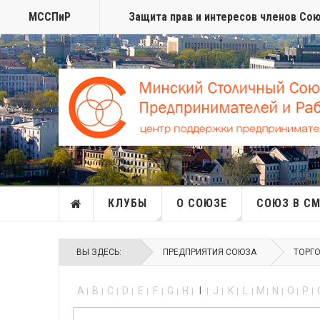
МССПиР
Защита прав и интересов членов Со
КЛУБЫ
О СОЮЗЕ
СОЮЗ В С
ВЫ ЗДЕСЬ:
ПРЕДПРИЯТИЯ СОЮЗА
ТОРГ
A
B
C
D
E
F
G
H
I
J
K
L
M
N
O
P