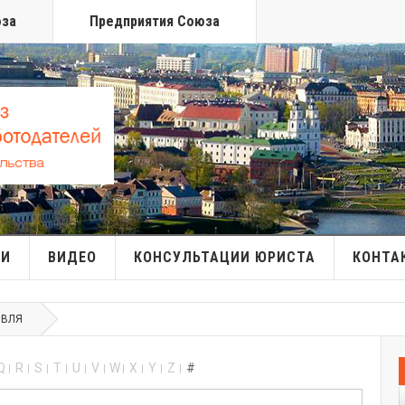
юза
Предприятия Союза
МИ
ВИДЕО
КОНСУЛЬТАЦИИ ЮРИСТА
КОНТА
ОВЛЯ
Q
R
S
T
U
V
W
X
Y
Z
#