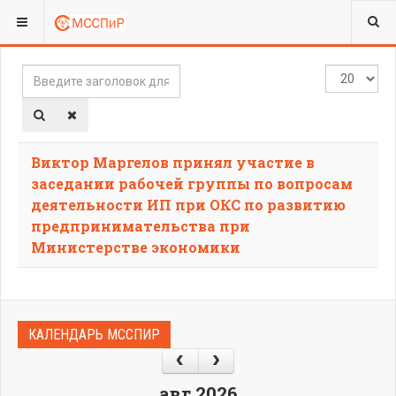
ВЫ ЗДЕСЬ:
TAGS
Введите
Кол-
заголовок
во
для
строк:
поиска...
Виктор Маргелов принял участие в
заседании рабочей группы по вопросам
деятельности ИП при ОКС по развитию
предпринимательства при
Министерстве экономики
КАЛЕНДАРЬ МССПИР
авг 2026