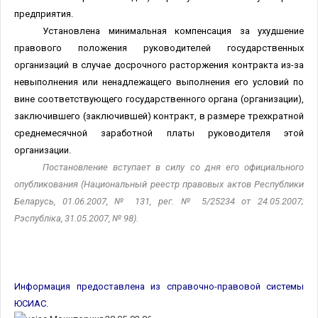
предприятия.
Установлена минимальная компенсация за ухудшение
правового положения руководителей государственных
организаций в случае досрочного расторжения контракта из-за
невыполнения или ненадлежащего выполнения его условий по
вине соответствующего государственного органа (организации),
заключившего (заключившей) контракт, в размере трехкратной
среднемесячной заработной платы руководителя этой
организации.
Постановление вступает в силу со дня его официального
опубликования
(Национальный реестр правовых актов Республики
Беларусь, 01.06.2007, № 131, рег. № 5/25234 от 24.05.2007;
Рэспублiка, 31.05.2007, № 98)
.
Информация предоставлена из справочно-правовой системы
ЮСИАС.