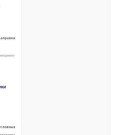
В
аправки
нтернет-
ИКИ
условных