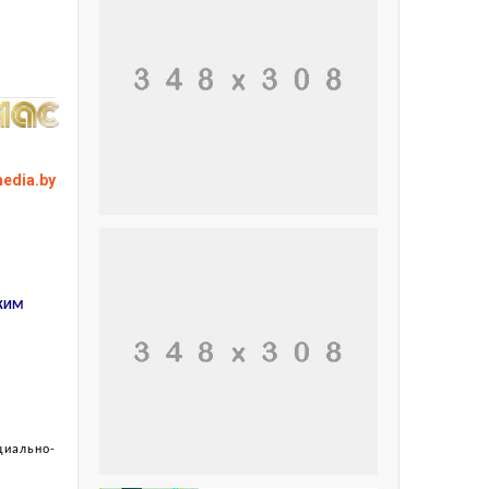
edia.by
КИМ
иально-