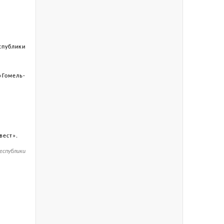
спублики
«Гомель-
вест».
еспублики