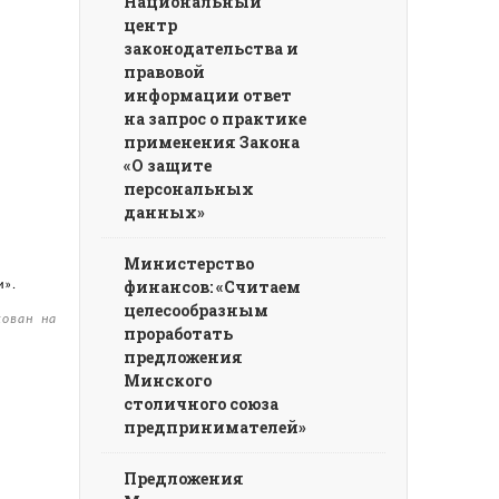
Национальный
центр
законодательства и
правовой
информации ответ
на запрос о практике
применения Закона
«О защите
персональных
данных»
Министерство
финансов: «Считаем
и».
целесообразным
кован на
проработать
предложения
Минского
столичного союза
предпринимателей»
Предложения