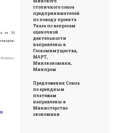
Минского
столичного союза
предпринимателей
по поводу проекта
Указа по вопросам
оценочной
сь от 31
деятельности
товаров,
направлены в
Госкомимущества,
МАРТ,
Беларусь,
Минэкономики,
Минпром
Предложения Союза
по арендным
платежам
направлены в
Министерство
ЫХ
экономики