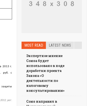
MOST READ
LATEST NEWS
Экспертное мнение
Союза будет
использовано в ходе
 2013 г.
доработки проекта
. руб. с
Закона «О
деятельности по
налоговому
й защиты
консультированию»
012, рег.
Союз направил в