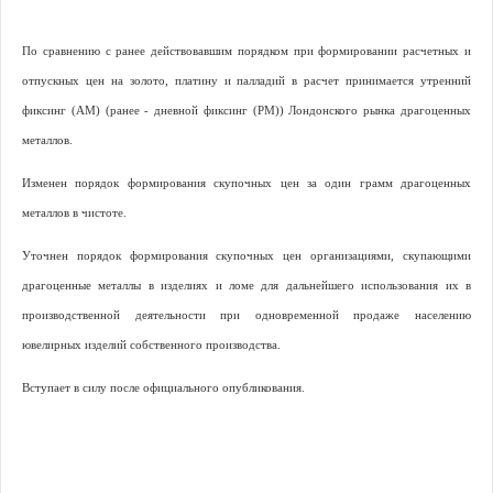
По сравнению с ранее действовавшим порядком при формировании расчетных и
отпускных цен на золото, платину и палладий в расчет принимается утренний
фиксинг (AM) (ранее - дневной фиксинг (РМ)) Лондонского рынка драгоценных
металлов.
Изменен порядок формирования скупочных цен за один грамм драгоценных
металлов в чистоте.
Уточнен порядок формирования скупочных цен организациями, скупающими
драгоценные металлы в изделиях и ломе для дальнейшего использования их в
производственной деятельности при одновременной продаже населению
ювелирных изделий собственного производства.
Вступает в силу после официального опубликования.