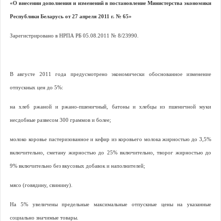
«О внесении дополнения и изменений в постановление Министерства экономики
Республики Беларусь от 27 апреля 2011 г. № 65»
Зарегистрировано в НРПА РБ 05.08.2011
№
8/23990.
В августе 2011 года предусмотрено экономически обоснованное изменение
отпускных цен до 5%:
на хлеб ржаной и ржано-пшеничный, батоны и хлебцы из пшеничной муки
несдобные развесом 300 граммов и более;
молоко коровье пастеризованное и кефир из коровьего молока жирностью до 3,5%
включительно, сметану жирностью до 25% включительно, творог жирностью до
9% включительно без вкусовых добавок и наполнителей;
мясо (говядину, свинину).
На 5% увеличены предельные максимальные отпускные цены на указанные
социально значимые товары.