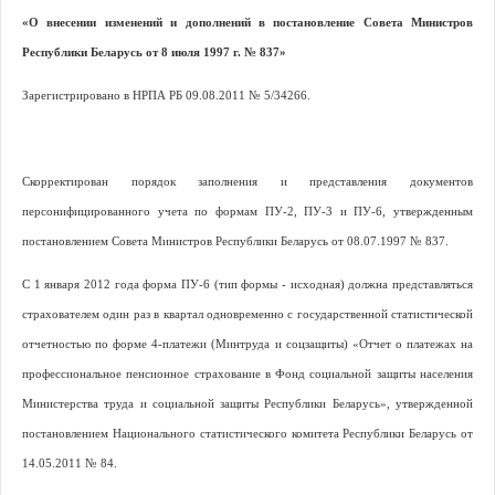
«О внесении изменений и дополнений в постановление Совета Министров
Республики Беларусь от 8 июля 1997 г. № 837»
Зарегистрировано в НРПА РБ 09.08.2011 № 5/34266.
Скорректирован порядок заполнения и представления документов
персонифицированного учета по формам ПУ-2, ПУ-3 и ПУ-6, утвержденным
постановлением Совета Министров Республики Беларусь от 08.07.1997 № 837.
С 1 января 2012 года форма ПУ-6 (тип формы - исходная) должна представляться
страхователем один раз в квартал одновременно с государственной статистической
отчетностью по форме 4-платежи (Минтруда и соцзащиты) «Отчет о платежах на
профессиональное пенсионное страхование в Фонд социальной защиты населения
Министерства труда и социальной защиты Республики Беларусь», утвержденной
постановлением Национального статистического комитета Республики Беларусь от
14.05.2011 № 84.