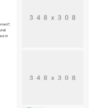
pment”,
rial
ace in