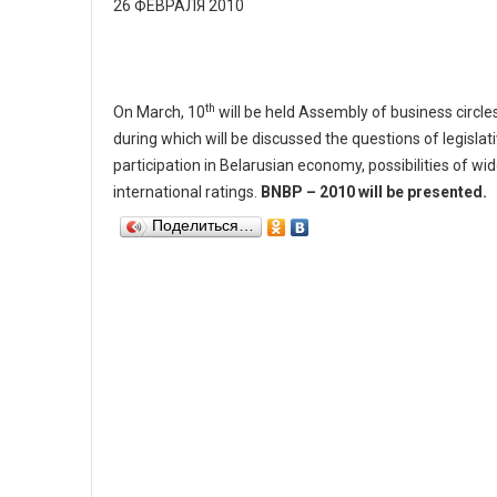
26 ФЕВРАЛЯ 2010
th
On March, 10
will be held Assembly of business circl
during which will be discussed the questions of legislat
participation in Belarusian economy, possibilities of wi
international ratings.
BNBP – 2010 will be presented.
Поделиться…