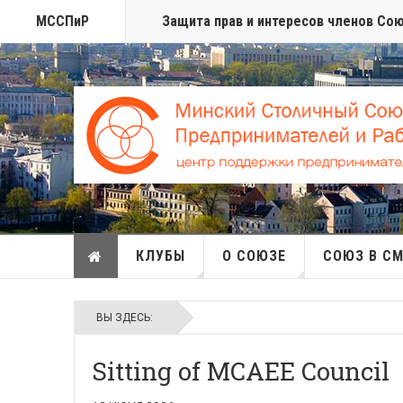
МССПиР
Защита прав и интересов членов Со
КЛУБЫ
О СОЮЗЕ
СОЮЗ В С
ВЫ ЗДЕСЬ:
Sitting of MCAEE Council