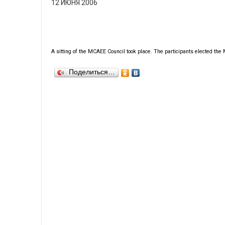
12 ИЮНЯ 2006
A sitting of the MCAEE Council took place. The participants elected the
Поделиться…