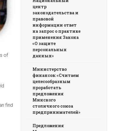
Национальный
центр
законодательства и
правовой
информации ответ
на запрос о практике
применения Закона
«О защите
персональных
s of
данных»
Министерство
финансов: «Считаем
целесообразным
ld
проработать
предложения
Минского
an find
столичного союза
предпринимателей»
Предложения