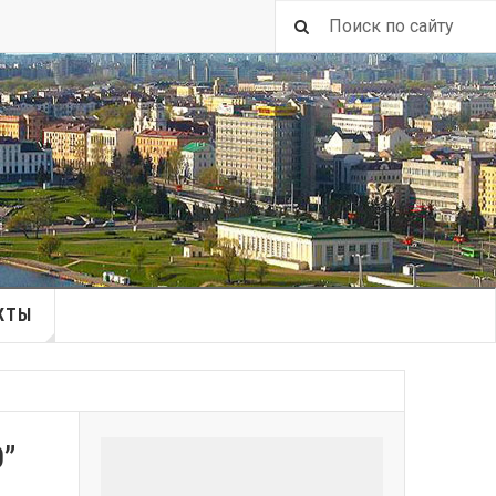
КТЫ
0”