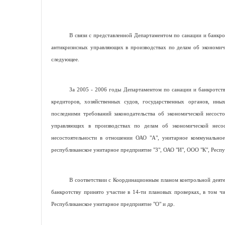
В связи с представленной Департаментом по санации и банкр
антикризисных управляющих в производствах по делам об экономиче
следующее.
За 2005 - 2006 годы Департаментом по санации и банкротст
кредиторов, хозяйственных судов, государственных органов, ины
последними требований законодательства об экономической несост
управляющих в производствах по делам об экономической несост
несостоятельности в отношении ОАО "А", унитарное коммунальное
республиканское унитарное предприятие "З", ОАО "И", ООО "К", Респ
В соответствии с Координационным планом контрольной деяте
банкротству принято участие в 14-ти плановых проверках, в том ч
Республиканское унитарное предприятие "О" и др.