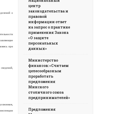
Национальный
центр
законодательства и
еделений о
правовой
информации ответ
на запрос о практике
применения Закона
ятельности
«О защите
равляющие
персональных
вляясь при
данных»
Министерство
финансов: «Считаем
сведений,
целесообразным
проработать
предложения
Минского
столичного союза
предпринимателей»
должников,
Предложения
 инспекции