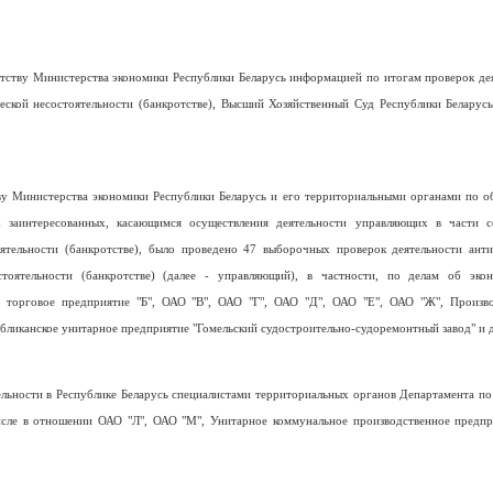
отству Министерства экономики Республики Беларусь информацией по итогам проверок де
ской несостоятельности (банкротстве), Высший Хозяйственный Суд Республики Беларус
ву Министерства экономики Республики Беларусь и его территориальными органами по 
х заинтересованных, касающимся осуществления деятельности управляющих в части с
оятельности (банкротстве), было проведено 47 выборочных проверок деятельности ант
оятельности (банкротстве) (далее - управляющий), в частности, по делам об экон
 торговое предприятие "Б", ОАО "В", ОАО "Г", ОАО "Д", ОАО "Е", ОАО "Ж", Произво
убликанское унитарное предприятие "Гомельский судостроительно-судоремонтный завод" и 
льности в Республике Беларусь специалистами территориальных органов Департамента по
исле в отношении ОАО "Л", ОАО "М", Унитарное коммунальное производственное предпр