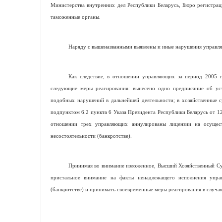
Министерства внутренних дел Республики Беларусь, Бюро регистраци
таможенные органы.
Наряду с вышеназванными выявлены и иные нарушения управляю
Как следствие, в отношении управляющих за период 2005 
следующие меры реагирования: вынесено одно предписание об у
подобных нарушений в дальнейшей деятельности; в хозяйственные с
подпунктом 6.2 пункта 6 Указа Президента Республики Беларусь от 1
отношении трех управляющих аннулированы лицензии на осущест
несостоятельности (банкротстве).
Принимая во внимание изложенное, Высший Хозяйственный Суд
пристальное внимание на факты ненадлежащего исполнения упра
(банкротстве) и принимать своевременные меры реагирования в случая