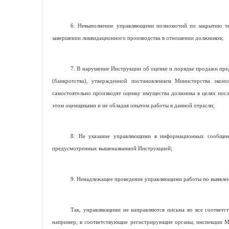
6. Невыполнение управляющими полномочий по закрытию тек
завершении ликвидационного производства в отношении должников;
7. В нарушение Инструкции об оценке и порядке продажи пре
(банкротства), утвержденной постановлением Министерства эко
самостоятельно производят оценку имущества должника в целях посл
этом оценщиками и не обладая опытом работы в данной отрасли;
8. Не указание управляющими в информационных сообщени
предусмотренных вышеназванной Инструкцией;
9. Ненадлежащее проведение управляющими работы по выявлен
Так, управляющими не направляются письма во все соответс
например, в соответствующие регистрирующие органы, инспекции Ми