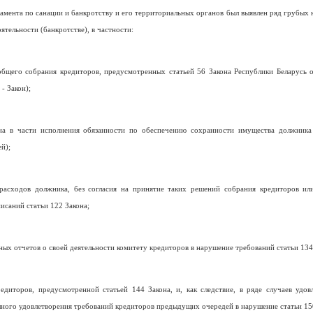
амента по санации и банкротству и его территориальных органов был выявлен ряд грубых
тельности (банкротстве), в частности:
бщего собрания кредиторов, предусмотренных статьей 56 Закона Республики Беларусь 
- Закон);
а в части исполнения обязанности по обеспечению сохранности имущества должника 
й);
асходов должника, без согласия на принятие таких решений собрания кредиторов ил
исаний статьи 122 Закона;
ых отчетов о своей деятельности комитету кредиторов в нарушение требований статьи 134
диторов, предусмотренной статьей 144 Закона, и, как следствие, в ряде случаев удов
ого удовлетворения требований кредиторов предыдущих очередей в нарушение статьи 150