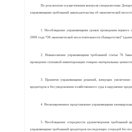
По результатам осуществления контроля специалистами Департ
управляющими требований законодательства об экономической несостоя
1. Несоблюдение управляющими сроков проведения первого о
2000 года "Об экономической несостоятельности (банкротстве)" (далее 
2. Невыполнение управляющими требований статьи 76 Закон
проведение сплошной инвентаризации товарно-материальных ценносте
3. Принятие управляющими решений, влекущих увеличение р
кредиторов и без уведомления хозяйственного суда в нарушение предп
4. Несвоевременное представление управляющими ежеквартальн
5. Несоблюдение очередности удовлетворения требований кре
управляющими требований кредиторов последующих очередей без полн