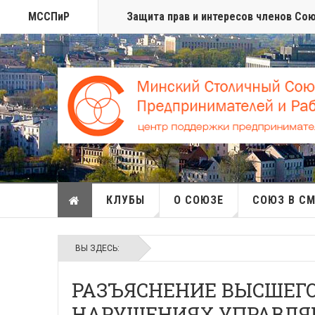
МССПиР
Защита прав и интересов членов Со
КЛУБЫ
О СОЮЗЕ
СОЮЗ В С
ВЫ ЗДЕСЬ:
РАЗЪЯСНЕНИЕ ВЫСШЕГО
НАРУШЕНИЯХ УПРАВЛ