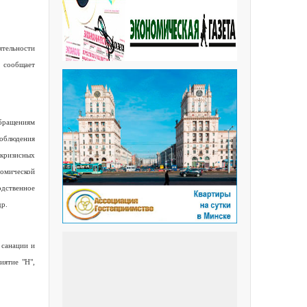
ятельности
ь сообщает
обращениям
облюдения
икризисных
омической
дственное
др.
 санации и
иятие "Н",