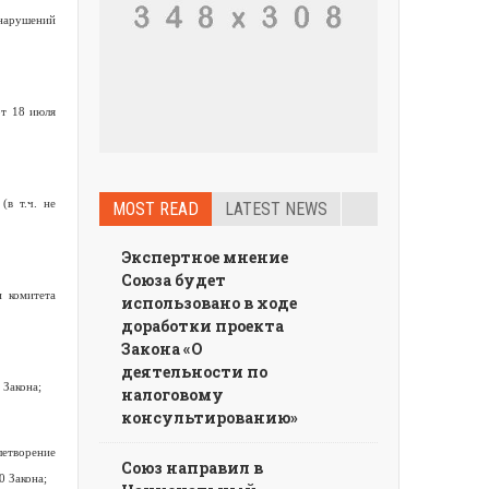
 нарушений
от 18 июля
(в т.ч. не
MOST READ
LATEST NEWS
Экспертное мнение
Союза будет
и комитета
использовано в ходе
доработки проекта
Закона «О
деятельности по
 Закона;
налоговому
консультированию»
летворение
Союз направил в
 Закона;