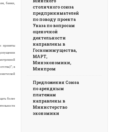
Минского
ам, банки,
столичного союза
предпринимателей
по поводу проекта
Указа по вопросам
оценочной
деятельности
направлены в
и приняты
Госкомимущества,
допущении
МАРТ,
смотренной
Минэкономики,
тства)"; в
Минпром
омической
Предложения Союза
по арендным
платежам
щать более
направлены в
тельности
Министерство
экономики