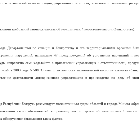
и и технической инвентаризации, управления статистики, комитеты по земельным ресурс
щими требований законодательства об экономической несостоятельности (банкротстве).
года Департаментом по санации и банкротству и его территориальными органами был
странении нарушений; направлено 47 предупреждений об устранении нарушений и не
уды направлено семь ходатайств о привлечении управляющих к ответственности, преду
2 ноября 2003 года N 508 "О некоторых вопросах экономической несостоятельности (банкро
вление деятельности антикризисного управляющего в производстве по делу об экон
 Республики Беларусь рекомендует хозяйственным судам областей и города Минска обра
вляющими своих обязанностей в производствах по делам об экономической несостоя
х обнаружения (выявления) таких фактов.