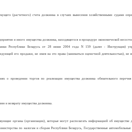
ущего (расчетного) счета должника в случаях вынесения хозяйственными судами опр
дприятия и иного имущества должника, находящегося в процедуре экономической несосто
номики Республики Беларусь от 28 июня 2004 года N 159 (далее - Инструкция) уп
едующей его продажи, не имея на это права (заниматься оценочной деятельностью), не я
ях о проведении торгов по реализации имущества должника обязательного перечня 
ию и возврату имущества должника.
твующие органы (организации), которые могут располагать информацией об имуществе 
нистерства по налогам и сборам Республики Беларусь, Государственные автомобильные