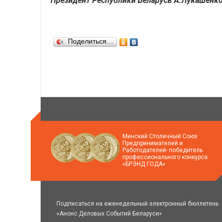
Президент Республики Беларусь А.Лукашенк
Поделиться…
Минский Столичный Союз
Предпринимателей и
Работодателей- победитель
профессионального конкурса
«БРЭНД ГОДА»
Подписаться на еженедельный электронный бюллетень
«Анонс Деловых Событий Беларуси»