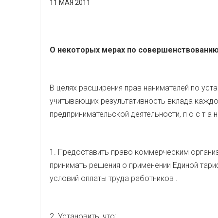
11 МАЯ 2011
О некоторых мерах по совершенствованию 
В целях расширения прав нанимателей по уст
учитывающих результативность вклада кажд
предпринимательской деятельности, п о с т а н 
1. Предоставить право коммерческим органи
принимать решения о применении Единой тари
условий оплаты труда работников .
2. Установить, что: