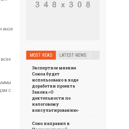
и иное
MOST READ
LATEST NEWS
 всех
Экспертное мнение
Союза будет
использовано в ходе
суммы
доработки проекта
дам с
Закона «О
деятельности по
налоговому
консультированию»
Союз направил в