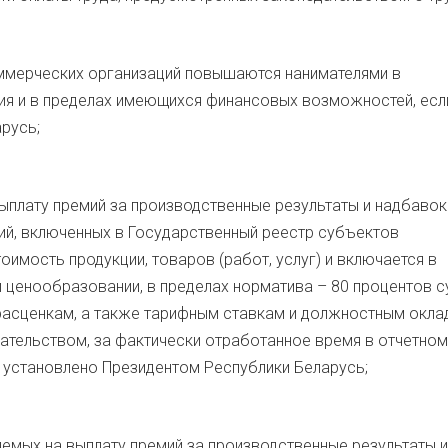
оммерческих организаций повышаются нанимателями в
ия и в пределах имеющихся финансовых возможностей, есл
русь;
выплату премий за производственные результаты и надбавок
ий, включенных в Государственный реестр субъектов
оимость продукции, товаров (работ, услуг) и включается в
 ценообразовании, в пределах норматива – 80 процентов 
расценкам, а также тарифным ставкам и должностным окла
ательством, за фактически отработанное время в отчетном
е установлено Президентом Республики Беларусь;
яемых на выплату премий за производственные результаты и