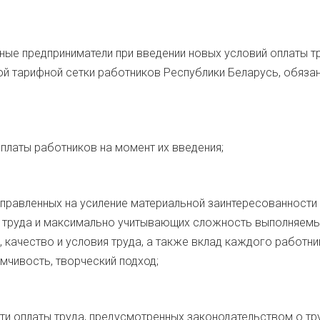
ьные предприниматели при введении новых условий оплаты т
ной тарифной сетки работников Республики Беларусь, обяза
латы работников на момент их введения;
направленных на усиление материальной заинтересованности
и труда и максимально учитывающих сложность выполняем
 качество и условия труда, а также вклад каждого работни
мчивость, творческий подход;
ти оплаты труда, предусмотренных законодательством о тр