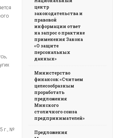
Национальный
центр
яется
законодательства и
вого
правовой
информации ответ
на запрос о практике
применения Закона
«О защите
персональных
сь,
данных»
угих
Министерство
финансов: «Считаем
целесообразным
проработать
предложения
Минского
столичного союза
предпринимателей»
 г., №
Предложения