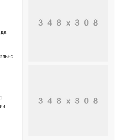
уда
мально
о
ии