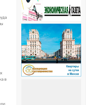
руда
ны
ых
ка в
уде;