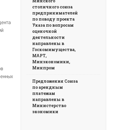
Минского
столичного союза
предпринимателей
по поводу проекта
дента
Указа по вопросам
ий
оценочной
деятельности
направлены в
Госкомимущества,
МАРТ,
Минэкономики,
Минпром
ов
сенных
Предложения Союза
по арендным
платежам
направлены в
Министерство
экономики