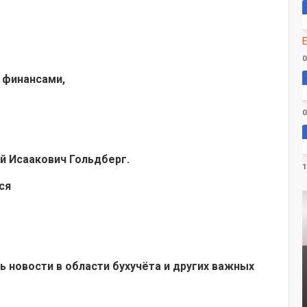
E
0
 финансами,
0
й Исаакович Гольдберг.
1
ся
ь новости в области бухучёта и других важных