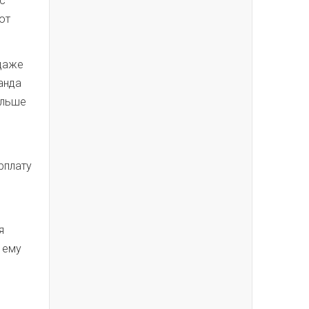
ас
ют
одаже
анда
ольше
рплату
я
 ему