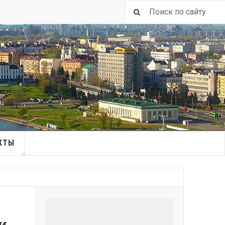
КТЫ
и