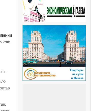
мпании
ыросла
ь
ок».
ыло
братья
тив,