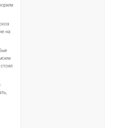
ворили
архоз
ие на
юбые
 моем
 стоял
в
ть,