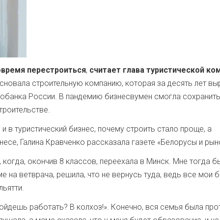
вовремя перестроиться
,
считает глава туристической ко
 основала строительную компанию, которая за десять лет в
тробанка России. В пандемию бизнесвумен смогла сохранит
троительстве.
м и в туристический бизнес, почему строить стало проще, а
знесе, Галина Кравченко рассказала газете «Белорусы и рын
, когда, окончив 8 классов, переехала в Минск. Мне тогда б
ме на ветврача, решила, что не вернусь туда, ведь все мои 
льятти.
 пойдешь работать? В колхоз!». Конечно, вся семья была про