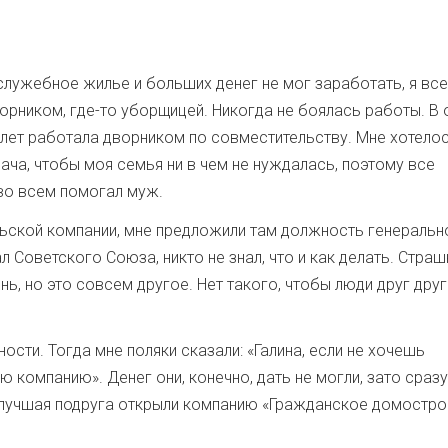
служебное жилье и больших денег не мог заработать, я вс
ворником, где-то уборщицей. Никогда не боялась работы. В 
3 лет работала дворником по совместительству. Мне хотело
ача, чтобы моя семья ни в чем не нуждалась, поэтому все
 во всем помогал муж.
ольской компании, мне предложили там должность генеральн
ал Советского Союза, никто не знал, что и как делать. Стра
нь, но это совсем другое. Нет такого, чтобы люди друг дру
сти. Тогда мне поляки сказали: «Галина, если не хочешь
 компанию». Денег они, конечно, дать не могли, зато сразу
 и лучшая подруга открыли компанию «Гражданское домостро