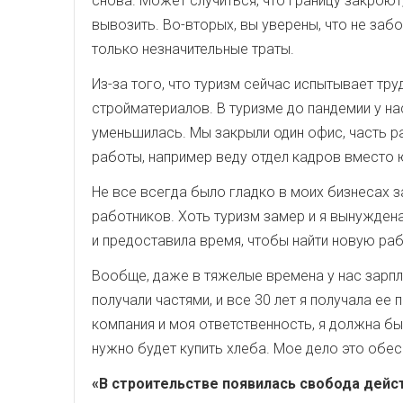
снова. Может случиться, что границу закроют,
вывозить. Во-вторых, вы уверены, что не за
только незначительные траты.
Из-за того, что туризм сейчас испытывает тру
стройматериалов. В туризме до пандемии у на
уменьшилась. Мы закрыли один офис, часть р
работы, например веду отдел кадров вместо 
Не все всегда было гладко в моих бизнесах за
работников. Хоть туризм замер и я вынужден
и предоставила время, чтобы найти новую раб
Вообще, даже в тяжелые времена у нас зарпл
получали частями, и все 30 лет я получала ее
компания и моя ответственность, я должна быт
нужно будет купить хлеба. Мое дело это обес
«В строительстве появилась свобода дейс