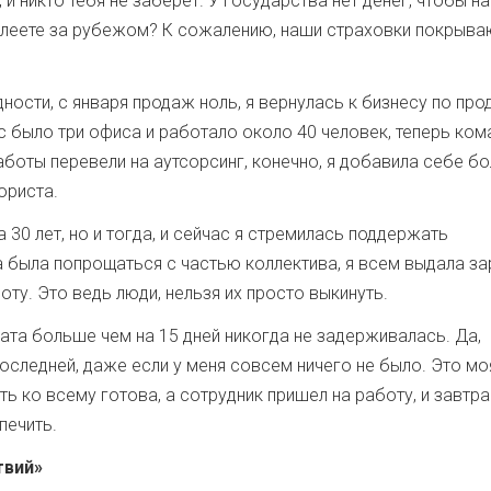
 и никто тебя не заберет. У государства нет денег, чтобы н
болеете за рубежом? К сожа­лению, наши страховки покрыва
дности, с января продаж ноль, я вернулась к бизнесу по пр
с было три офиса и работало около 40 человек, теперь ком
аботы перевели на аутсорсинг, конечно, я добавила себе б
юриста.
 30 лет, но и тогда, и сейчас я стремилась поддержать
а была попрощаться с частью коллектива, я всем выдала за
оту. Это ведь люди, нельзя их просто выкинуть.
ата больше чем на 15 дней никогда не задерживалась. Да,
 последней, даже если у меня совсем ничего не было. Это мо
ь ко всему готова, а сотрудник пришел на работу, и завтра
печить.
твий»