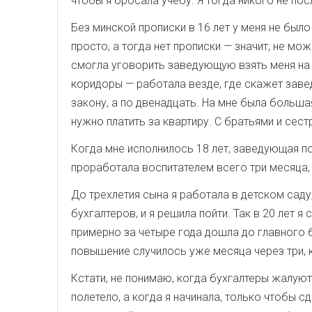
чтобы я бросала учебу. Я тогда никого не пос
Без минской прописки в 16 лет у меня не был
просто, а тогда нет прописки — значит, не м
смогла уговорить заведующую взять меня на с
коридоры — работала везде, где скажет заве
закону, а по двенадцать. На мне была больша
нужно платить за квартиру. С братьями и сес
Когда мне исполнилось 18 лет, заведующая по
проработала воспитателем всего три месяца,
До трехлетия сына я работала в детском саду,
бухгалтеров, и я решила пойти. Так в 20 лет
примерно за четыре года дошла до главного 
повышение случилось уже месяца через три, к
Кстати, не понимаю, когда бухгалтеры жалуютс
полетело, а когда я начинала, только чтобы с