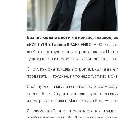
Бизнес можно вести и в кризис, главное, 
«ВИП­ТУРС» Галина КРАВЧЕНКО.
В 90-­е она
до 4 тыс. сотрудников и строила здание Цен
туркомпанию и возобновить деятельность в с
О том, как она пришла в строительный, а зате
продавать — труднее, и что недопустимо в би
Свой путь я начинала нянечкой в детском саду
всего 16 лет. Отучившись один курс в технику
и сестры уже жили в Минске, один брат — в То
Я подумала: «Галя, а ты куда после техникума