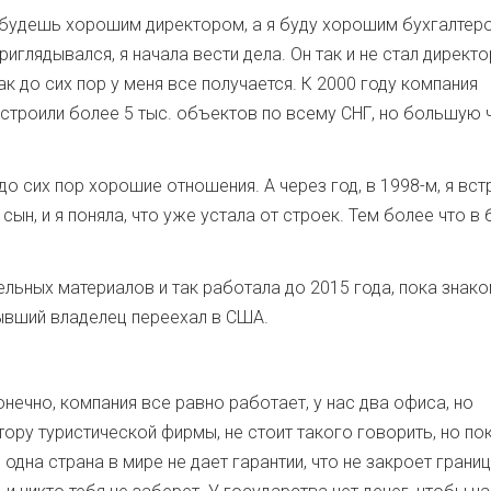
ы будешь хорошим директором, а я буду хорошим бухгалтер
риглядывался, я начала вести дела. Он так и не стал директ
ак до сих пор у меня все получается. К 2000 году компания
строили более 5 тыс. объектов по всему СНГ, но большую 
о сих пор хорошие отношения. А через год, в 1998-м, я вст
ын, и я поняла, что уже устала от строек. Тем более что в 
льных материалов и так работала до 2015 года, пока знак
ывший владелец переехал в США.
нечно, компания все равно работает, у нас два офиса, но
тору туристической фирмы, не стоит такого говорить, но по
 одна страна в мире не дает гарантии, что не закроет грани