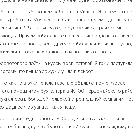
лушала, а маме сказала, что у меня будет образование, и не
о большого выбора, кем работать в Минске. Это сейчас все
ожешь работать. Моя сестра была воспитателем в детском са
вой лист. Я была нянечкой, посудомойкой, прачкой, мыла
дующая. Причем работала не по шесть часов, как положено
я ответственность, ведь другую работу найти очень трудно,
трами жить тоже не хотелось: там полный контроль.
советовала пойти на курсы воспитателей. Я так и поступила
 потому что вышла замуж и ушла в декрет.
 но как-то в руки попала газета с объявлением о курсах
 я стала помощником бухгалтера в ЖРЭО Первомайского райо
бухгалтера в большой польской строительной компании. Пе
огда директор увидел, как я пашу.
я, что им трудно работать. Сегодня кнопку нажал — и все
делать баланс, нужно было вести 32 журнала и к каждому по