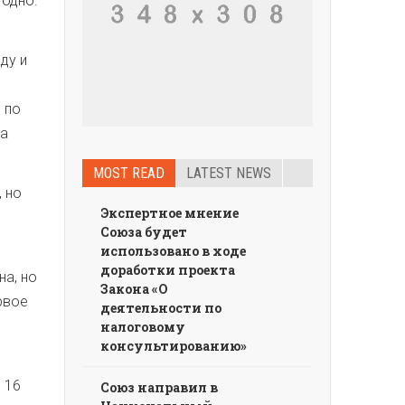
 одно.
ду и
 по
 а
MOST READ
LATEST NEWS
, но
Экспертное мнение
Союза будет
использовано в ходе
доработки проекта
на, но
Закона «О
рвое
деятельности по
налоговому
консультированию»
 16
Союз направил в