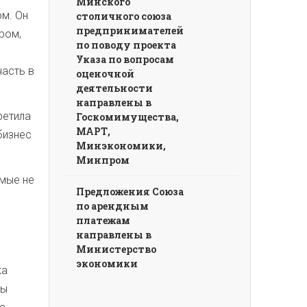
Минского
ом. Он
столичного союза
предпринимателей
ором,
по поводу проекта
Указа по вопросам
часть в
оценочной
деятельности
направлены в
ретила
Госкомимущества,
МАРТ,
бизнес
Минэкономики,
Минпром
омые не
Предложения Союза
по арендным
платежам
направлены в
Министерство
экономики
ка
цы