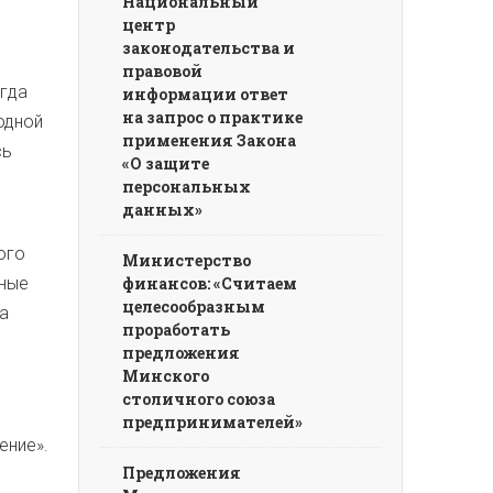
Национальный
центр
законодательства и
правовой
егда
информации ответ
на запрос о практике
одной
применения Закона
сь
«О защите
персональных
данных»
ого
Министерство
шные
финансов: «Считаем
целесообразным
га
проработать
предложения
Минского
столичного союза
предпринимателей»
ение».
Предложения