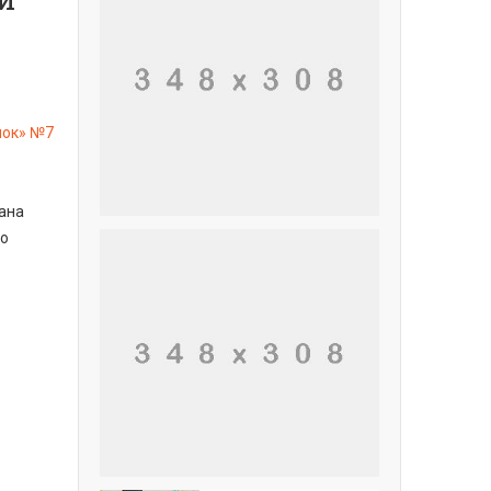
вана
го