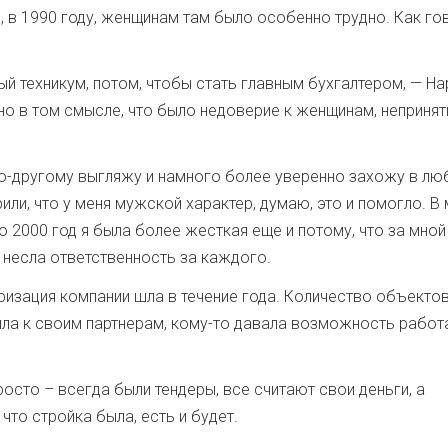
, в 1990 году, женщинам там было особенно трудно. Как го
ный техникум, потом, чтобы стать главным бухгалтером, — Н
дно в том смысле, что было недоверие к женщинам, непринят
по-другому выгляжу и намного более уверенно захожу в л
рили, что у меня мужской характер, думаю, это и помогло. В
о 2000 год я была более жесткая еще и потому, что за мной
 несла ответственность за каждого.
уризация компании шла в течение года. Количество объекто
ила к своим партнерам, кому-то давала возможность работа
росто – всегда были тендеры, все считают свои деньги, а
что стройка была, есть и будет.