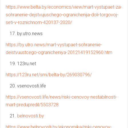
https://www.belta.by/economics/view/mart-vystupaet-za-
sohranenie-dejstvujuschego-ogranichenija-doli-torgovoj-
seti-v-roznichnom-420137-2020/
by.utro.news
https://by.utro.news/mart-vystupaet-sohranenie-
deistvuustcego-ogranicheniya-20121419152960.htm
123ru.net
https://123ru.net/smi/belta-by/269030796/
vsenovosti.life
https://vsenovosti.life/news/riski-cenovoy-nestabilnosti-
mart-predupredil/5503728
belnovosti.by
https://www.belnovosti.by/ekonomika/riski-cenovoy-