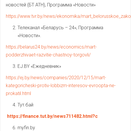
новостей (БТ АТН), Программа «Новости»
https://www.tvr.by/news/ekonomika/mart_belorusskoe_zakon
Телеканал «Беларусь – 24», Программа
«Новости».
https://belarus24.by/news/economics/mart-
podderzhivaet-razvitie-chastnoy-torgovli/
EJ.BY «Ежедневник»
https://ej.by/news/companies/2020/12/15/mart-
kategoricheski-protiv-lobbizm-interesov-evroopta-ne-
prokatil.html
Тут.бай
https://finance.tut.by/news711482.html?c
myfin.by