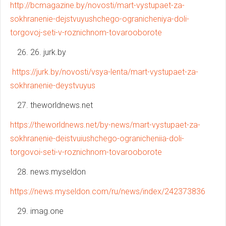
http://bcmagazine.by/novosti/mart-vystupaet-za-
sokhranenie-dejstvuyushchego-ogranicheniya-doli-
torgovoj-seti-v-roznichnom-tovarooborote
26. jurk.by
https://jurk.by/novosti/vsya-lenta/mart-vystupaet-za-
sokhranenie-deystvuyus
theworldnews.net
https://theworldnews.net/by-news/mart-vystupaet-za-
sokhranenie-deistvuiushchego-ogranicheniia-doli-
torgovoi-seti-v-roznichnom-tovarooborote
news.myseldon
https://news.myseldon.com/ru/news/index/242373836
imag.one