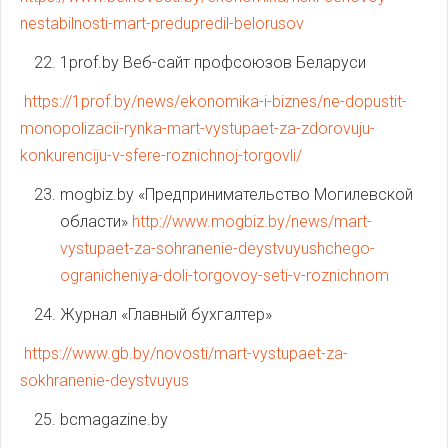
nestabilnosti-mart-predupredil-belorusov
1prof.by Веб-сайт профсоюзов Беларуси
https://1prof.by/news/ekonomika-i-biznes/ne-dopustit-
monopolizacii-rynka-mart-vystupaet-za-zdorovuju-
konkurenciju-v-sfere-roznichnoj-torgovli/
mogbiz.by «Предпринимательство Могилевской
области»
http://www.mogbiz.by/news/mart-
vystupaet-za-sohranenie-deystvuyushchego-
ogranicheniya-doli-torgovoy-seti-v-roznichnom
Журнал «Главный бухгалтер»
https://www.gb.by/novosti/mart-vystupaet-za-
sokhranenie-deystvuyus
bcmagazine.by