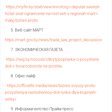
https://myfin.by/stati/view/evrotorg-i-deputat-savinyh-
hotat-snat-ogranicenie-na-rost-seti-v-regionah-mart-i-
malyj-biznes-protiv
Веб-сайт МАРТ
https://mart.gov.by/news/trade_law_project_discussion
ЭКОНОМИЧЕСКАЯ ГАЗЕТА
https://neg.by/novosti/otkrytj/popravka-o-povyshenii-
doli-v-tovarooborote-ne-proshla
Офис-лайф
https://officelife.media/news/biznes-soyuzy-protiv-
povysheniya-razreshennoy-doli-rynka-dlya-krupnykh-
setey/
Информагентство Прайм-пресс