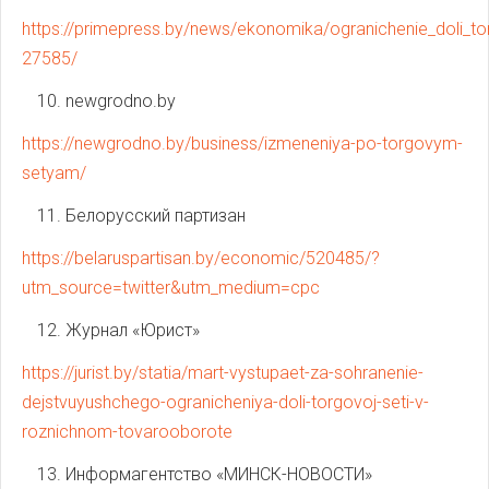
https://primepress.by/news/ekonomika/ogranichenie_doli_
27585/
newgrodno.by
https://newgrodno.by/business/izmeneniya-po-torgovym-
setyam/
Белорусский партизан
https://belaruspartisan.by/economic/520485/?
utm_source=twitter&utm_medium=cpc
Журнал «Юрист»
https://jurist.by/statia/mart-vystupaet-za-sohranenie-
dejstvuyushchego-ogranicheniya-doli-torgovoj-seti-v-
roznichnom-tovarooborote
Информагентство «МИНСК-НОВОСТИ»