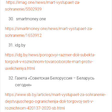
https://imag.one/news/mart-vystupaet-za-
sohranenie/5502939
smartmoney.one
https://smartmoney.one/news/mart-vystupaet-za-
sohranenie/1653912
idg.by
https://idg.by/news/porogovyi-razmer-doli-subekta-
torgovli-v-roznichnom-tovarooborote-mart-protiv-
uvelicheniya.html
Газета «Советская Белоруссия – Беларусь
сегодня»
https://www.sb.by/articles/mart-vystupaet-za-sohranenie-
dejstvujuschego-ogranichenija-doli-torgovoj-seti-v-
roznichnom-420137-2020-sb.html