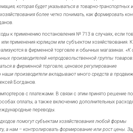
рмация, которая будет указываться в товарно-транспортных 
 хозяйствования более четко понимать, как формировать ко
данов.
оды к применению постановления № 713 в случаях, если то
 или применения юрлицом или субъектом хозяйствования. 
реализуются в фирменной торговле и обычных магазинах.
«К 
енных производителей непродовольственной группы товаров
аться в фирменной торговле, ценовое регулирование
что наши производители вкладывают много средств в продви
лексей Богданов.
мпортеров с платежами. В связи с этим принято решение по
особах оплаты, а также включению дополнительных расход
международные переводы.
одходов помогут субъектам хозяйствования любой формы
у, а нам – контролировать формирование или рост цены. За