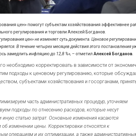
рования цен» помогут субъектам хозяйствования эффективнее ра
ьного регулирования и торговли Алексей Богданов.
улирования цен» не изменяет суть документа. Ценовое регулирован
ряется. В течение четырех месяцев действия этого постановления уж
ось замедлить инфляцию до 12,8 %»,
– отметил
Алексей Богданов
.
 его необходимо корректировать в зависимости от экономи
с этим подходы к ценовому регулированию, которые обсужда
еством, субъектами хозяйствования и госорганами, принят
птимизируем часть административных процедур, уточняем
вуем подходы по отнесению расходов, которые несут
и иную статью затрат. Основные изменения касаются
 об изменении цены. Корректировки относятся к
ым операциям и их оптимизации, а также административны