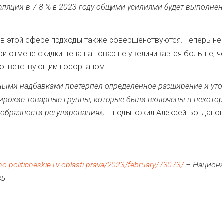
ляции в 7-8 % в 2023 году общими усилиями будет выполнен
о в этой сфере подходы также совершенствуются. Теперь н
ри отмене скидки цена на товар не увеличивается больше, 
оответствующим госорганом.
ными надбавками претерпел определенное расширение и ут
широкие товарные группы, которые были включены в некото
ообразности регулирования»,
– подытожил Алексей Богданов
o-politicheskie-i-v-oblasti-prava/2023/february/73073/
– Национ
сь