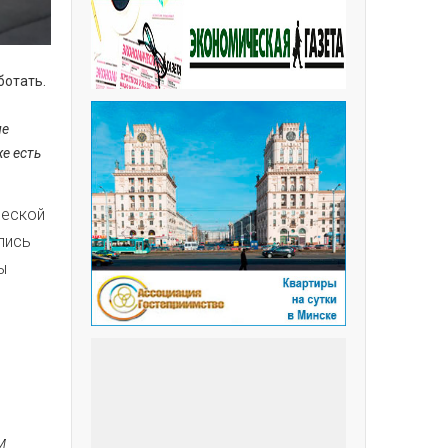
ботать.
ие
е есть
ческой
лись
ы
м