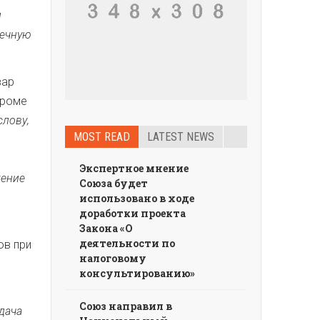
и
нечную
вар
Кроме
слову,
MOST READ
LATEST NEWS
.
Экспертное мнение
жение
Союза будет
использовано в ходе
доработки проекта
Закона «О
деятельности по
ов при
налоговому
консультированию»
Союз направил в
дача