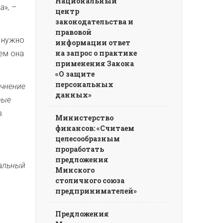
Национальный
а»,
–
центр
законодательства и
правовой
е нужно
информации ответ
на запрос о практике
чем она
применения Закона
«О защите
персональных
очнение
данных»
рые
.
Министерство
финансов: «Считаем
целесообразным
проработать
предложения
альный
Минского
столичного союза
предпринимателей»
Предложения